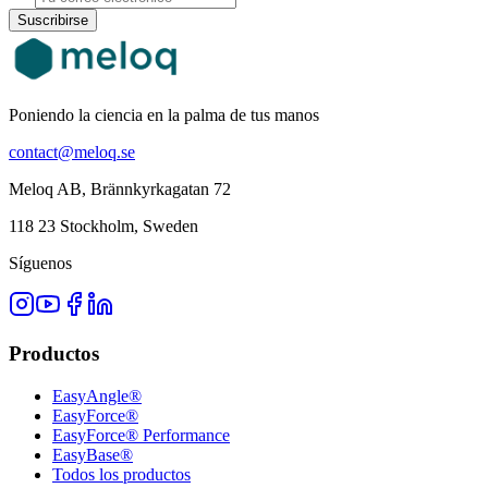
Suscribirse
Poniendo la ciencia en la palma de tus manos
contact@meloq.se
Meloq AB, Brännkyrkagatan 72
118 23 Stockholm, Sweden
Síguenos
Productos
EasyAngle®
EasyForce®
EasyForce® Performance
EasyBase®
Todos los productos