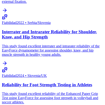
external fixation.
Fiabilidad
2022
•
Serbia/Slovenia
Interrater and Intrarater Reliability for Shoulder,
Knee, and Hip Strength
This study found excellent interrater and intrarater reliability of the
EasyForce dynamometer for assessing shoulder, knee, and hip
muscle strength in healthy young adults.
Fiabilidad
2024
•
Slovenia/UK
Reliability for Foot Strength Testing in Athletes
This study found excellent reliability of the Enhanced Paper Grip
Test using EasyForce for assessing foot strength in volleyball and
soccer athletes.