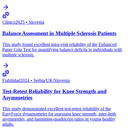
Clínico
2025
•
Slovenia
Balance Assessment in Multiple Sclerosis Patients
This study found excellent intra-visit reliability of the Enhanced
Paper Grip Test for quantifying balance deficits in individuals with
multiple sclerosis.
Fiabilidad
2024
•
Serbia/UK/Slovenia
Test-Retest Reliability for Knee Strength and
Asymmetries
This study demonstrated excellent test-retest reliability of the
EasyForce dynamometer for assessing knee strength, inter-limb
asymmetries, and hamstring-quadriceps ratios in young healthy
adults.