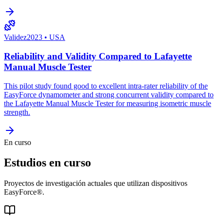
Validez
2023
•
USA
Reliability and Validity Compared to Lafayette
Manual Muscle Tester
This pilot study found good to excellent intra-rater reliability of the
EasyForce dynamometer and strong concurrent validity compared to
the Lafayette Manual Muscle Tester for measuring isometric muscle
strength.
En curso
Estudios en curso
Proyectos de investigación actuales que utilizan dispositivos
EasyForce®.