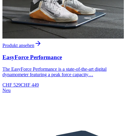
Produkt ansehen
EasyForce Performance
The EasyForce Performance is a state-of-the-art digital
dynamometer featuring a peak force capacity…
CHF 529
CHF 449
Neu