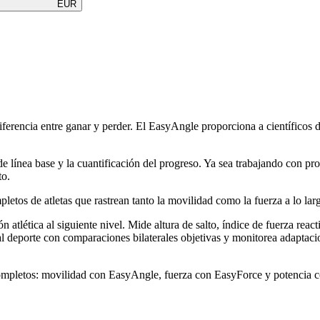
EUR
rencia entre ganar y perder. El EasyAngle proporciona a científicos del 
de línea base y la cuantificación del progreso. Ya sea trabajando con pro
to.
tos de atletas que rastrean tanto la movilidad como la fuerza a lo lar
atlética al siguiente nivel. Mide altura de salto, índice de fuerza react
 al deporte con comparaciones bilaterales objetivas y monitorea adaptac
o completos: movilidad con EasyAngle, fuerza con EasyForce y potencia