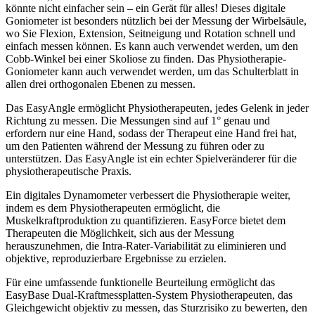
könnte nicht einfacher sein – ein Gerät für alles! Dieses digitale
Goniometer ist besonders nützlich bei der Messung der Wirbelsäule,
wo Sie Flexion, Extension, Seitneigung und Rotation schnell und
einfach messen können. Es kann auch verwendet werden, um den
Cobb-Winkel bei einer Skoliose zu finden. Das Physiotherapie-
Goniometer kann auch verwendet werden, um das Schulterblatt in
allen drei orthogonalen Ebenen zu messen.
Das EasyAngle ermöglicht Physiotherapeuten, jedes Gelenk in jeder
Richtung zu messen. Die Messungen sind auf 1° genau und
erfordern nur eine Hand, sodass der Therapeut eine Hand frei hat,
um den Patienten während der Messung zu führen oder zu
unterstützen. Das EasyAngle ist ein echter Spielveränderer für die
physiotherapeutische Praxis.
Ein digitales Dynamometer verbessert die Physiotherapie weiter,
indem es dem Physiotherapeuten ermöglicht, die
Muskelkraftproduktion zu quantifizieren. EasyForce bietet dem
Therapeuten die Möglichkeit, sich aus der Messung
herauszunehmen, die Intra-Rater-Variabilität zu eliminieren und
objektive, reproduzierbare Ergebnisse zu erzielen.
Für eine umfassende funktionelle Beurteilung ermöglicht das
EasyBase Dual-Kraftmessplatten-System Physiotherapeuten, das
Gleichgewicht objektiv zu messen, das Sturzrisiko zu bewerten, den