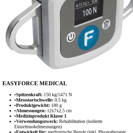
EASYFORCE MEDICAL
•
Spitzenkraft:
150 kg/1471 N
•
Messstartschwelle:
0,5 kg
•
Produktgewicht:
180 g
•
Abmessungen:
12x7x2,5 cm
•
Medizinprodukt Klasse 1
•
Verwendungszweck:
Rehabilitation (isolierte
Einzelmuskelmessungen)
•
Entwickelt für:
medizinische Berufe (inkl. Physiotherapie,