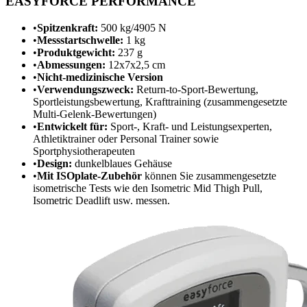
EASYFORCE PERFORMANCE
•
Spitzenkraft:
500 kg/4905 N
•
Messstartschwelle:
1 kg
•
Produktgewicht:
237 g
•
Abmessungen:
12x7x2,5 cm
•
Nicht-medizinische Version
•
Verwendungszweck:
Return-to-Sport-Bewertung,
Sportleistungsbewertung, Krafttraining (zusammengesetzte
Multi-Gelenk-Bewertungen)
•
Entwickelt für:
Sport-, Kraft- und Leistungsexperten,
Athletiktrainer oder Personal Trainer sowie
Sportphysiotherapeuten
•
Design:
dunkelblaues Gehäuse
•
Mit ISOplate-Zubehör
können Sie zusammengesetzte
isometrische Tests wie den Isometric Mid Thigh Pull,
Isometric Deadlift usw. messen.