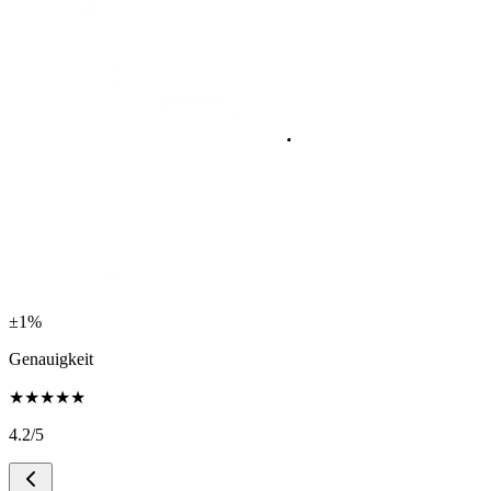
±1%
Genauigkeit
★
★
★
★
★
4.2
/5