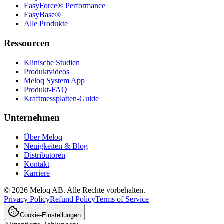
EasyForce® Performance
EasyBase®
Alle Produkte
Ressourcen
Klinische Studien
Produktvideos
Meloq System App
Produkt-FAQ
Kraftmessplatten-Guide
Unternehmen
Über Meloq
Neuigkeiten & Blog
Distributoren
Kontakt
Karriere
© 2026 Meloq AB. Alle Rechte vorbehalten.
Privacy Policy
Refund Policy
Terms of Service
Cookie-Einstellungen