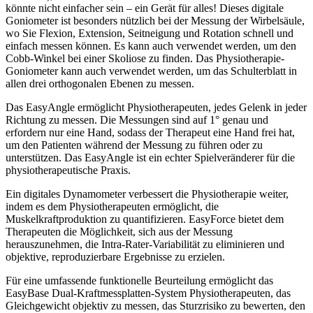
könnte nicht einfacher sein – ein Gerät für alles! Dieses digitale
Goniometer ist besonders nützlich bei der Messung der Wirbelsäule,
wo Sie Flexion, Extension, Seitneigung und Rotation schnell und
einfach messen können. Es kann auch verwendet werden, um den
Cobb-Winkel bei einer Skoliose zu finden. Das Physiotherapie-
Goniometer kann auch verwendet werden, um das Schulterblatt in
allen drei orthogonalen Ebenen zu messen.
Das EasyAngle ermöglicht Physiotherapeuten, jedes Gelenk in jeder
Richtung zu messen. Die Messungen sind auf 1° genau und
erfordern nur eine Hand, sodass der Therapeut eine Hand frei hat,
um den Patienten während der Messung zu führen oder zu
unterstützen. Das EasyAngle ist ein echter Spielveränderer für die
physiotherapeutische Praxis.
Ein digitales Dynamometer verbessert die Physiotherapie weiter,
indem es dem Physiotherapeuten ermöglicht, die
Muskelkraftproduktion zu quantifizieren. EasyForce bietet dem
Therapeuten die Möglichkeit, sich aus der Messung
herauszunehmen, die Intra-Rater-Variabilität zu eliminieren und
objektive, reproduzierbare Ergebnisse zu erzielen.
Für eine umfassende funktionelle Beurteilung ermöglicht das
EasyBase Dual-Kraftmessplatten-System Physiotherapeuten, das
Gleichgewicht objektiv zu messen, das Sturzrisiko zu bewerten, den