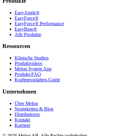
Produkte
EasyAngle®
EasyForce®
EasyForce® Performance
EasyBase®
Alle Produkte
Ressourcen
Klinische Studien
Produktvideos
Meloq System App
Produkt-FAQ
Kraftmessplatten-Guide
Unternehmen
Über Meloq
Neuigkeiten & Blog
Distributoren
Kontakt
Karriere
© 2026 Meloq AB. Alle Rechte vorbehalten.