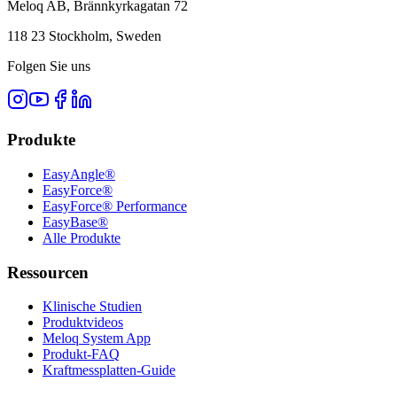
Meloq AB, Brännkyrkagatan 72
118 23 Stockholm, Sweden
Folgen Sie uns
Produkte
EasyAngle®
EasyForce®
EasyForce® Performance
EasyBase®
Alle Produkte
Ressourcen
Klinische Studien
Produktvideos
Meloq System App
Produkt-FAQ
Kraftmessplatten-Guide