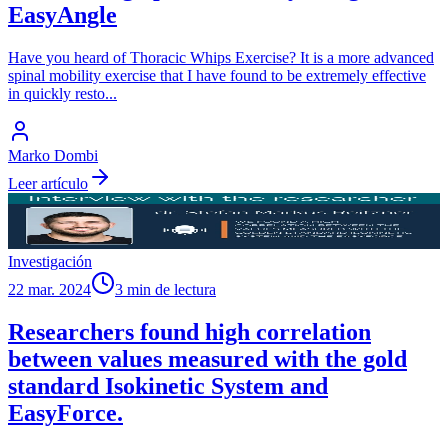
EasyAngle
Have you heard of Thoracic Whips Exercise? It is a more advanced
spinal mobility exercise that I have found to be extremely effective
in quickly resto
...
Marko Dombi
Leer artículo
Investigación
22 mar. 2024
3 min de lectura
Researchers found high correlation
between values measured with the gold
standard Isokinetic System and
EasyForce.