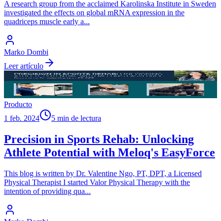
A research group from the acclaimed Karolinska Institute in Sweden
investigated the effects on global mRNA expression in the
quadriceps muscle early a
...
Marko Dombi
Leer artículo
Producto
1 feb. 2024
5 min de lectura
Precision in Sports Rehab: Unlocking
Athlete Potential with Meloq's EasyForce
This blog is written by Dr. Valentine Ngo, PT, DPT, a Licensed
Physical Therapist I started Valor Physical Therapy with the
intention of providing qua
...