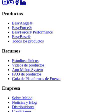
Productos
EasyAngle®
EasyForce®
EasyForce® Performance
EasyBase®
Todos los productos
Recursos
Estudios clínicos
Videos de productos
App Meloq System
FAQ de productos
Guía de Plataformas de Fuerza
Empresa
Sobre Meloq
Noticias y Blog
Distribuidores
Contáctanos