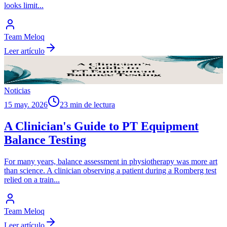
looks limit
...
Team Meloq
Leer artículo
Noticias
15 may. 2026
23 min de lectura
A Clinician's Guide to PT Equipment
Balance Testing
For many years, balance assessment in physiotherapy was more art
than science. A clinician observing a patient during a Romberg test
relied on a train
...
Team Meloq
Leer artículo