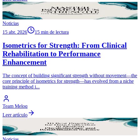
Noticias
15 abr. 2026
15 min de lectura
Isometrics for Strength: From Clinical
Rehabilitation to Performance
Enhancement
The concept of building significant strength without movement—the
core principle of isometrics for strength—has evolved from a niche
training method i
...
Team Meloq
Leer artículo
Noticias