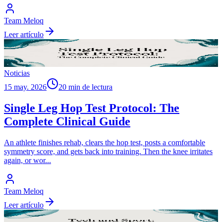
Team Meloq
Leer artículo
Noticias
15 may. 2026
20 min de lectura
Single Leg Hop Test Protocol: The
Complete Clinical Guide
An athlete finishes rehab, clears the hop test, posts a comfortable
symmetry score, and gets back into training. Then the knee irritates
again, or wor
...
Team Meloq
Leer artículo