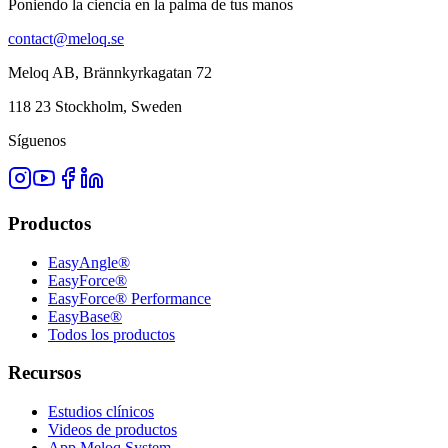
Poniendo la ciencia en la palma de tus manos
contact@meloq.se
Meloq AB, Brännkyrkagatan 72
118 23 Stockholm, Sweden
Síguenos
Productos
EasyAngle®
EasyForce®
EasyForce® Performance
EasyBase®
Todos los productos
Recursos
Estudios clínicos
Videos de productos
App Meloq System