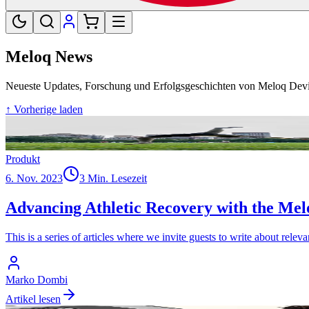
Meloq News
Neueste Updates, Forschung und Erfolgsgeschichten von Meloq Dev
↑ Vorherige laden
Produkt
6. Nov. 2023
3 Min. Lesezeit
Advancing Athletic Recovery with the Me
This is a series of articles where we invite guests to write about releva
Marko Dombi
Artikel lesen