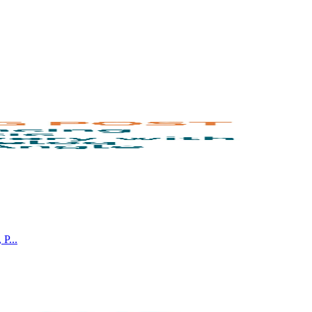
, P
...