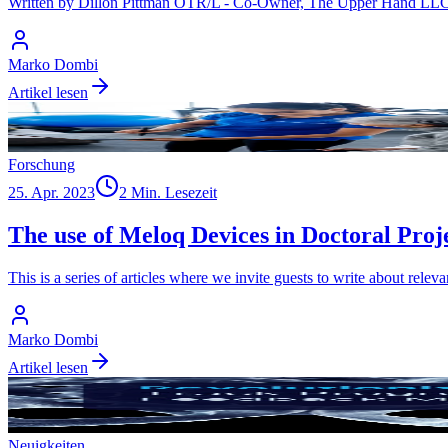
Written by Dillon Pittman OTR/L - Co-Owner, The Upper Hand LLC “Bei
Marko Dombi
Artikel lesen
Forschung
25. Apr. 2023
2 Min. Lesezeit
The use of Meloq Devices in Doctoral Proj
This is a series of articles where we invite guests to write about rele
Marko Dombi
Artikel lesen
Neuigkeiten