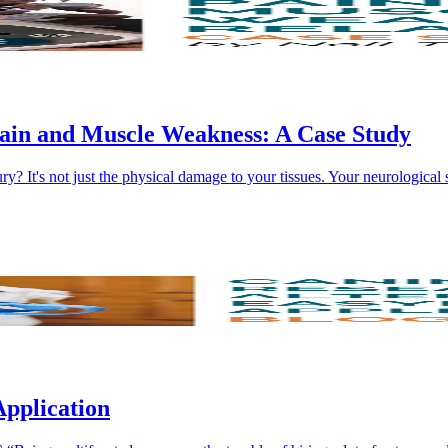
Pain and Muscle Weakness: A Case Study
? It's not just the physical damage to your tissues. Your neurological 
Application