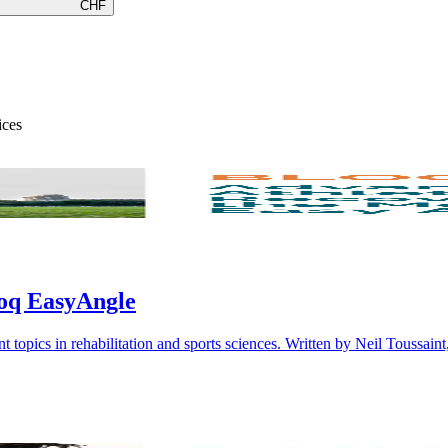
CHF
ices
loq EasyAngle
nt topics in rehabilitation and sports sciences. Written by Neil Toussaint