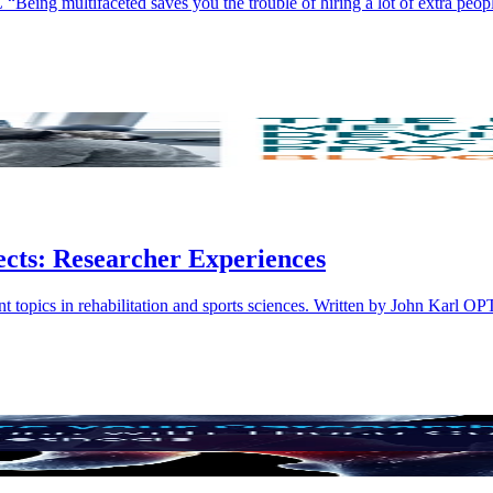
ng multifaceted saves you the trouble of hiring a lot of extra peopl
ects: Researcher Experiences
vant topics in rehabilitation and sports sciences. Written by John Karl O