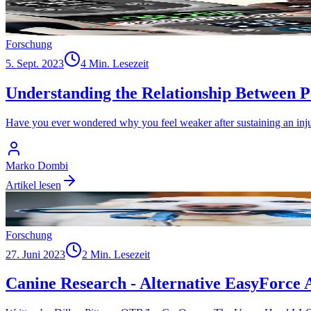
Forschung
5. Sept. 2023
4 Min. Lesezeit
Understanding the Relationship Between 
Have you ever wondered why you feel weaker after sustaining an injury
Marko Dombi
Artikel lesen
Forschung
27. Juni 2023
2 Min. Lesezeit
Canine Research - Alternative EasyForce 