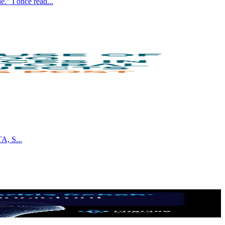
e.” I once read
...
PTA, S
...